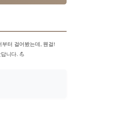
서부터 걸어봤는데, 웬걸!
니다. 💪