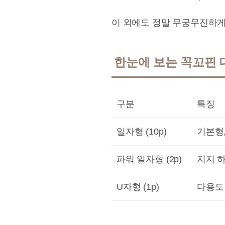
이 외에도 정말 무궁무진하게
한눈에 보는 꼭꼬핀 대
구분
특징
일자형 (10p)
기본형
파워 일자형 (2p)
지지 
U자형 (1p)
다용도