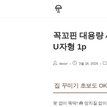
Skip
to
content
꼭꼬핀 대용량 세
U자형 1p
Post
Post
Po
decor
3월 18, 2026
author:
published:
ca
집 꾸미기 초보도 OK
못 없이 뚝딱! 🧰 망치질 없