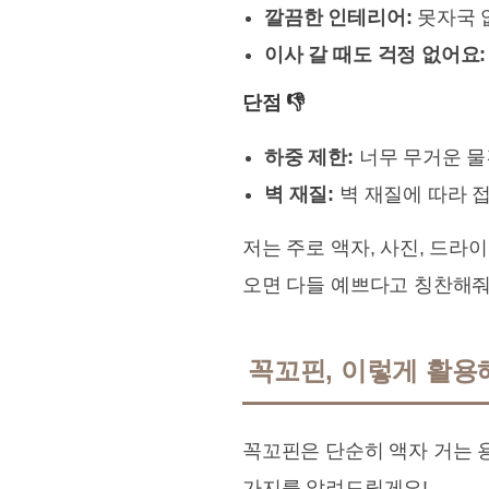
깔끔한 인테리어:
못자국 
이사 갈 때도 걱정 없어요:
단점 👎
하중 제한:
너무 무거운 물건
벽 재질:
벽 재질에 따라 접
저는 주로 액자, 사진, 드라
오면 다들 예쁘다고 칭찬해줘
꼭꼬핀, 이렇게 활용해
꼭꼬핀은 단순히 액자 거는 
가지를 알려드릴게요!