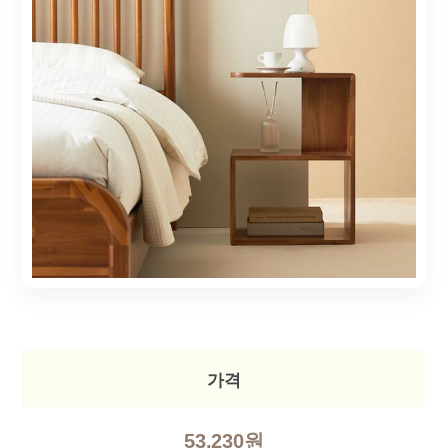
가격
53,230원