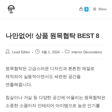
Skip
to
Menu
0
content
나만없어! 상품 원목협탁 BEST 8
Post
Post
Post
Lead Editor
6월 1, 2024
Interior Decorations
author:
published:
category:
원목협탁은 고급스러운 디자인과 튼튼한 재질로
제작되어 실용적이면서도 세련된 공간을
연출해줍니다.
침실이나 거실 등 다양한 공간에 어울리는 원목협탁은
소중한 소품이자 인테리어 아이템으로 높은 인기를