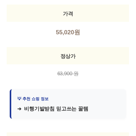
가격
55,020원
정상가
63,900 원
비행기발받침 믿고쓰는 꿀템