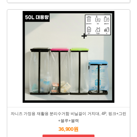
자니즈 가정용 재활용 분리수거함 비닐걸이 거치대, 4P, 핑크+그린
+블루+블랙
36,900원