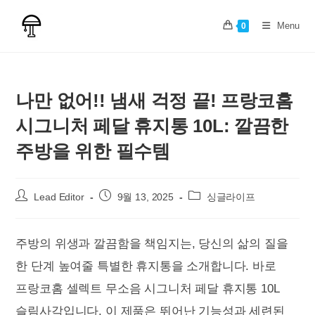
Skip
to
Menu
0
content
나만 없어!! 냄새 걱정 끝! 프랑코홈
시그니처 페달 휴지통 10L: 깔끔한
주방을 위한 필수템
Post
Post
Post
Lead Editor
9월 13, 2025
싱글라이프
author:
published:
category:
주방의 위생과 깔끔함을 책임지는, 당신의 삶의 질을
한 단계 높여줄 특별한 휴지통을 소개합니다. 바로
프랑코홈 셀렉트 무소음 시그니처 페달 휴지통 10L
슬림사각입니다. 이 제품은 뛰어난 기능성과 세련된