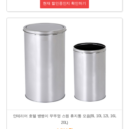
현재 할인중인지 확인하기
인테리어 호텔 뱅뱅이 무뚜껑 스윙 휴지통 모음(8L 10L 12L 16L
20L)