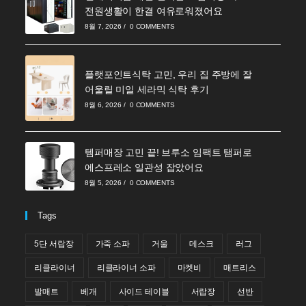
전원생활이 한결 여유로워졌어요
8월 7, 2026
/
0 COMMENTS
플랫포인트식탁 고민, 우리 집 주방에 잘
어울릴 미일 세라믹 식탁 후기
8월 6, 2026
/
0 COMMENTS
템퍼매장 고민 끝! 브루소 임팩트 탬퍼로
에스프레소 일관성 잡았어요
8월 5, 2026
/
0 COMMENTS
Tags
5단 서랍장
가죽 소파
거울
데스크
러그
리클라이너
리클라이너 소파
마켓비
매트리스
발매트
베개
사이드 테이블
서랍장
선반