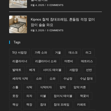
8월 4, 2026
/
0 COMMENTS
Kipnos 철제 침대프레임, 흔들림 걱정 없이
잠이 솔솔 와요
8월 3, 2026
/
0 COMMENTS
Tags
5단 서랍장
가죽 소파
거울
데스크
러그
리클라이너
리클라이너 소파
마켓비
매트리스
발매트
베개
사이드 테이블
서랍장
선반
세라믹 식탁
소파
쇼파
수납장
수납 침대
스툴
식탁
식탁의자
암막
암막 커튼
옷장
의자
이불
접이식 테이블
책꽂이
책상
책장
침대
침대 프레임
카페트