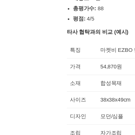
총평가수:
88
평점:
4/5
타사 협탁과의 비교 (예시)
특징
마켓비 EZBO
가격
54,870원
소재
합성목재
사이즈
38x38x49cm
디자인
모던/심플
조립
자가조립