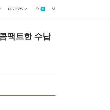
P
REVIEWS
Toggle
0
website
 콤팩트한 수납
search