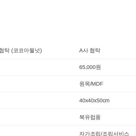
 협탁 (코코아월넛)
A사 협탁
65,000원
원목/MDF
40x40x50cm
북유럽풍
자가조립/조립서비스