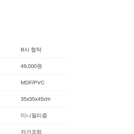
B사 협탁
49,000원
MDF/PVC
35x35x45cm
미니멀리즘
자가조립