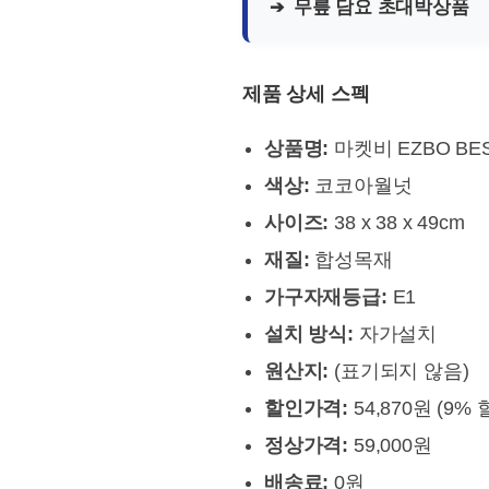
무릎 담요 초대박상품
제품 상세 스펙
상품명:
마켓비 EZBO BE
색상:
코코아월넛
사이즈:
38 x 38 x 49cm
재질:
합성목재
가구자재등급:
E1
설치 방식:
자가설치
원산지:
(표기되지 않음)
할인가격:
54,870원 (9% 
정상가격:
59,000원
배송료:
0원