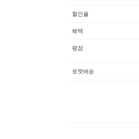
할인율
혜택
평점
로켓배송