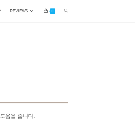
P
REVIEWS
Toggle
0
website
search
 도움을 줍니다.