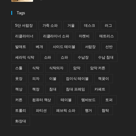
Tags
5단 서랍장
가죽 소파
거울
데스크
러그
리클라이너
리클라이너 소파
마켓비
매트리스
발매트
베개
사이드 테이블
서랍장
선반
세라믹 식탁
소파
쇼파
수납장
수납 침대
스툴
식탁
식탁의자
암막
암막 커튼
옷장
의자
이불
접이식 테이블
책꽂이
책상
책장
침대
침대 프레임
카페트
커튼
컴퓨터 책상
테이블
템바보드
토퍼
트롤리
파티션
패브릭 소파
행거
협탁
화장대