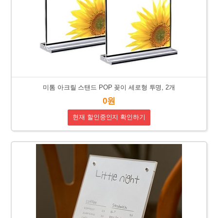
미톰 아크릴 스탠드 POP 꽂이 세로형 투명, 2개
0원
현재 할인중인지 확인하기