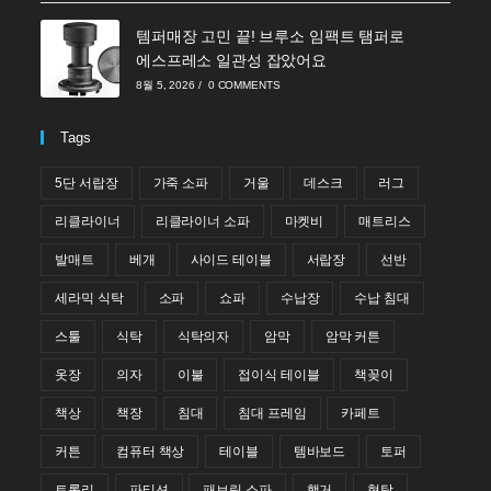
템퍼매장 고민 끝! 브루소 임팩트 탬퍼로
에스프레소 일관성 잡았어요
8월 5, 2026
/
0 COMMENTS
Tags
5단 서랍장
가죽 소파
거울
데스크
러그
리클라이너
리클라이너 소파
마켓비
매트리스
발매트
베개
사이드 테이블
서랍장
선반
세라믹 식탁
소파
쇼파
수납장
수납 침대
스툴
식탁
식탁의자
암막
암막 커튼
옷장
의자
이불
접이식 테이블
책꽂이
책상
책장
침대
침대 프레임
카페트
커튼
컴퓨터 책상
테이블
템바보드
토퍼
트롤리
파티션
패브릭 소파
행거
협탁