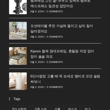
템퍼매장 고민 끝! 브루소 임팩트 탬퍼로
에스프레소 일관성 잡았어요
8월 5, 2026
/
0 COMMENTS
모션테이블 추천 거실에 들이고 삶의 질이
달라졌어요
8월 4, 2026
/
0 COMMENTS
Kipnos 철제 침대프레임, 흔들림 걱정 없이
잠이 솔솔 와요
8월 3, 2026
/
0 COMMENTS
6단서랍장 고를 때 꼭 보세요 엠비코 모던 슬림
써보니
8월 2, 2026
/
0 COMMENTS
Tags
5단 서랍장
가죽 소파
거울
데스크
러그