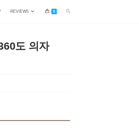
P
REVIEWS
Toggle
0
website
360도 의자
search