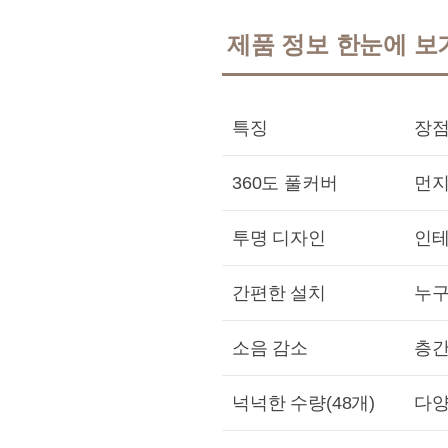
제품 정보 한눈에 보
특징
장
360도 풀커버
먼지
투명 디자인
인테
간편한 설치
누구
소음 감소
층간
넉넉한 수량(48개)
다양