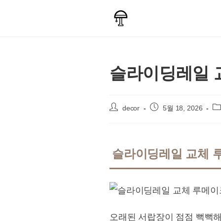
Skip
to
content
슬라이딩레일 교
Post
Post
Po
decor
5월 18, 2026
author:
published:
ca
슬라이딩레일 교체 루
오래된 서랍장이 점점 뻑뻑해