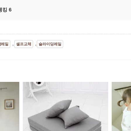
랭킹 6
랍레일
셀프교체
슬라이딩레일
,
,