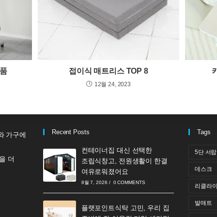
상품
접이식 매트리스 TOP 8
12월 24, 2023
Recent Posts
Tags
와 가구에
컨테이너집 대신 선택한
5단 서
을 더
조립식창고, 전원생활이 한결
데스크
여유로워졌어요
8월 7, 2026
/
0 COMMENTS
리클라이
발매트
플랫포인트식탁 고민, 우리 집