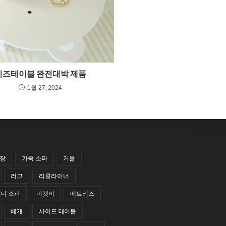
키즈테이블 완전대박 제품
1월 27, 2024
랍장
가죽 소파
거울
러그
리클라이너
너 소파
마켓비
매트리스
베개
사이드 테이블