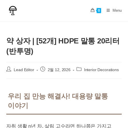
Skip
to
Menu
0
content
약 상자 | [52개] HDPE 말통 20리터
(반투명)
Post
Post
Post
Lead Editor
2월 12, 2026
Interior Decorations
author:
published:
category:
우리 집 만능 해결사! 대용량 말통
이야기
자취 생활 n년 차, 살림 고수라면 하나쯤은 가지고