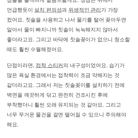
점들을 솔직하게 말씀드릴게요. 장점은 위에서
언급했듯이
설치 편의성
과
위생적인 관리
가 가장
컸어요. 칫솔을 사용하고 나서 물기를 털어 꽂아두면
알아서 물이 빠지니까 칫솔이 눅눅해지지 않아서
좋더라고요. 그리고 바닥에 칫솔꽂이가 없으니 청소할
때도 훨씬 수월해졌어요.
단점이라면,
접착 스티커
의 내구성이었어요. 습기가
많은 욕실 환경에서는 접착력이 조금 약해지는 것
같더라고요. 그래서 저는 칫솔꽂이를 설치하기 전에
벽면을 깨끗하게 닦고 완전히 건조시킨 후에
부착했더니 훨씬 오래 유지되는 것 같아요. 그리고
너무 무거운 물건을 걸면 떨어질 수 있으니 주의해야
해요.