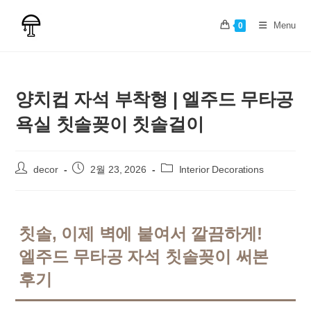
Skip
to
Menu
0
content
양치컵 자석 부착형 | 엘주드 무타공
욕실 칫솔꽂이 칫솔걸이
Post
Post
Post
decor
2월 23, 2026
Interior Decorations
author:
published:
category:
칫솔, 이제 벽에 붙여서 깔끔하게!
엘주드 무타공 자석 칫솔꽂이 써본
후기