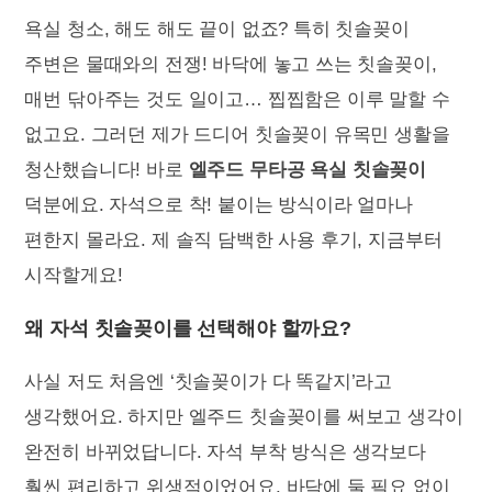
욕실 청소, 해도 해도 끝이 없죠? 특히 칫솔꽂이
주변은 물때와의 전쟁! 바닥에 놓고 쓰는 칫솔꽂이,
매번 닦아주는 것도 일이고… 찝찝함은 이루 말할 수
없고요. 그러던 제가 드디어 칫솔꽂이 유목민 생활을
청산했습니다! 바로
엘주드 무타공 욕실 칫솔꽂이
덕분에요. 자석으로 착! 붙이는 방식이라 얼마나
편한지 몰라요. 제 솔직 담백한 사용 후기, 지금부터
시작할게요!
왜 자석 칫솔꽂이를 선택해야 할까요?
사실 저도 처음엔 ‘칫솔꽂이가 다 똑같지’라고
생각했어요. 하지만 엘주드 칫솔꽂이를 써보고 생각이
완전히 바뀌었답니다. 자석 부착 방식은 생각보다
훨씬 편리하고 위생적이었어요. 바닥에 둘 필요 없이