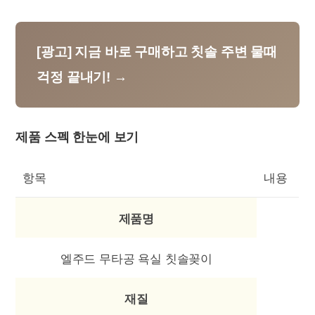
[광고] 지금 바로 구매하고 칫솔 주변 물때
걱정 끝내기! →
제품 스펙 한눈에 보기
항목
내용
제품명
엘주드 무타공 욕실 칫솔꽂이
재질