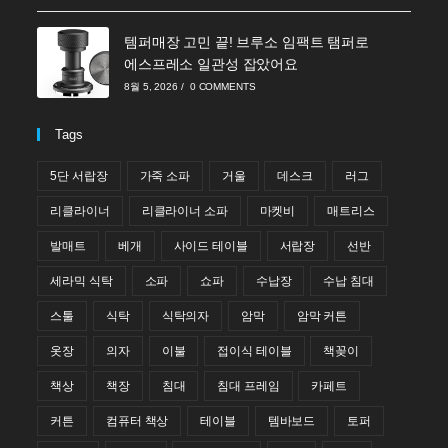
템퍼매장 고민 끝! 브루소 임팩트 탬퍼로
에스프레소 일관성 잡았어요
8월 5, 2026
/
0 COMMENTS
Tags
5단 서랍장
가죽 소파
거울
데스크
러그
리클라이너
리클라이너 소파
마켓비
매트리스
발매트
베개
사이드 테이블
서랍장
선반
세라믹 식탁
소파
쇼파
수납장
수납 침대
스툴
식탁
식탁의자
암막
암막 커튼
옷장
의자
이불
접이식 테이블
책꽂이
책상
책장
침대
침대 프레임
카페트
커튼
컴퓨터 책상
테이블
템바보드
토퍼