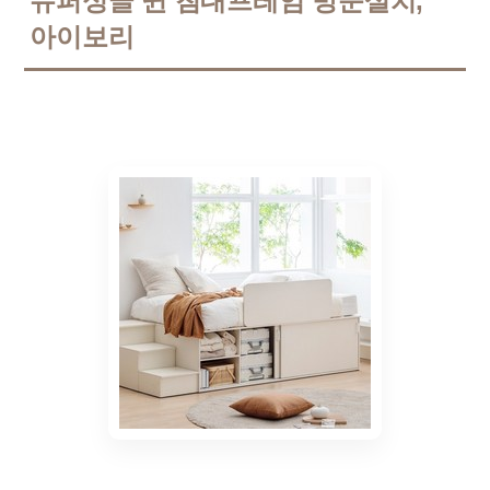
슈퍼싱글 퀸 침대프레임 방문설치,
아이보리