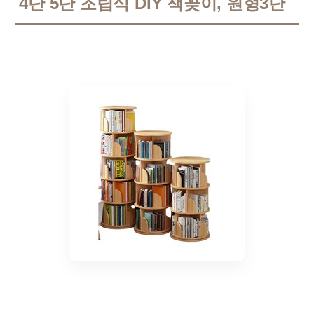
4단 5단 조립식 DIY 책꽂이, 원형3단