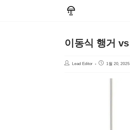
Skip
to
content
이동식 행거 vs
Post
Post
Lead Editor
1월 20, 2025
author:
published: