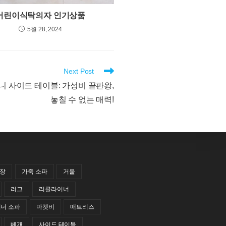
어린이식탁의자 인기상품
5월 28, 2024
Next Post
니 사이드 테이블: 가성비 끝판왕,
놓칠 수 없는 매력!
랍장
가죽 소파
거울
러그
리클라이너
너 소파
마켓비
매트리스
베개
사이드 테이블