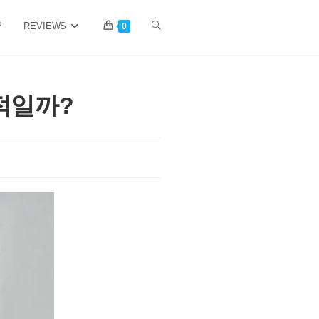
P
REVIEWS
Toggle
0
website
율적일까?
search