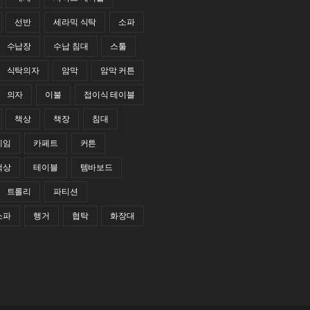
선반
세라믹 식탁
소파
수납장
수납 침대
스툴
식탁의자
암막
암막 커튼
의자
이불
접이식 테이블
책상
책장
침대
레임
카페트
커튼
책상
테이블
템바보드
트롤리
파티션
소파
행거
협탁
화장대