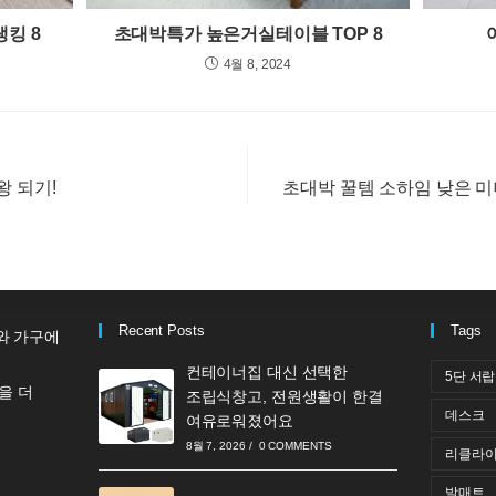
킹 8
초대박특가 높은거실테이블 TOP 8
4월 8, 2024
왕 되기!
초대박 꿀템 소하임 낮은 미
Recent Posts
Tags
와 가구에
컨테이너집 대신 선택한
5단 서
을 더
조립식창고, 전원생활이 한결
데스크
여유로워졌어요
8월 7, 2026
/
0 COMMENTS
리클라이
발매트