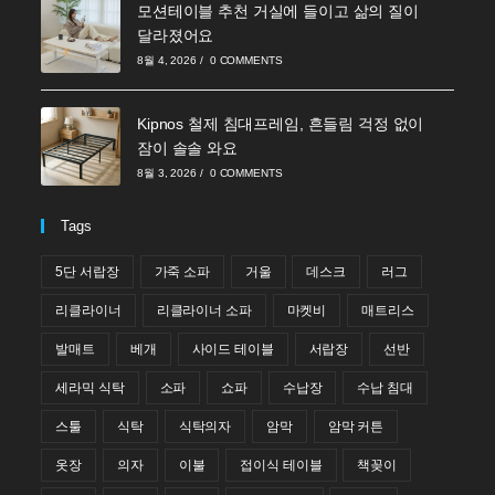
모션테이블 추천 거실에 들이고 삶의 질이
달라졌어요
8월 4, 2026
/
0 COMMENTS
Kipnos 철제 침대프레임, 흔들림 걱정 없이
잠이 솔솔 와요
8월 3, 2026
/
0 COMMENTS
Tags
5단 서랍장
가죽 소파
거울
데스크
러그
리클라이너
리클라이너 소파
마켓비
매트리스
발매트
베개
사이드 테이블
서랍장
선반
세라믹 식탁
소파
쇼파
수납장
수납 침대
스툴
식탁
식탁의자
암막
암막 커튼
옷장
의자
이불
접이식 테이블
책꽂이