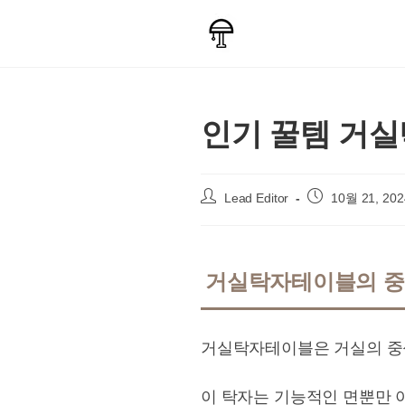
Skip
to
content
인기 꿀템 거실
Post
Post
Lead Editor
10월 21, 202
author:
published:
거실탁자테이블의 
거실탁자테이블은 거실의 중심
이 탁자는 기능적인 면뿐만 