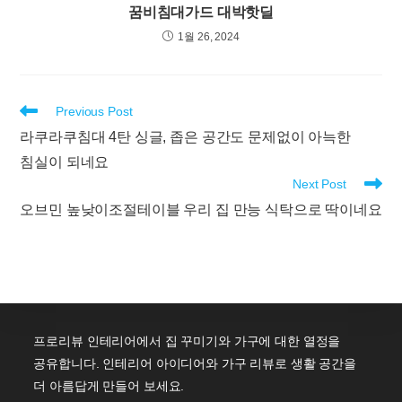
꿈비침대가드 대박핫딜
1월 26, 2024
Read
Previous Post
more
라쿠라쿠침대 4탄 싱글, 좁은 공간도 문제없이 아늑한
articles
침실이 되네요
Next Post
오브민 높낮이조절테이블 우리 집 만능 식탁으로 딱이네요
프로리뷰 인테리어에서 집 꾸미기와 가구에 대한 열정을
공유합니다. 인테리어 아이디어와 가구 리뷰로 생활 공간을
더 아름답게 만들어 보세요.