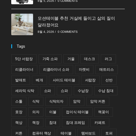
8월 5, 2026
/
0 COMMENTS
모션테이블 추천 거실에 들이고 삶의 질이
달라졌어요
8월 4, 2026
/
0 COMMENTS
Tags
5단 서랍장
가죽 소파
거울
데스크
러그
리클라이너
리클라이너 소파
마켓비
매트리스
발매트
베개
사이드 테이블
서랍장
선반
세라믹 식탁
소파
쇼파
수납장
수납 침대
스툴
식탁
식탁의자
암막
암막 커튼
옷장
의자
이불
접이식 테이블
책꽂이
책상
책장
침대
침대 프레임
카페트
커튼
컴퓨터 책상
테이블
템바보드
토퍼