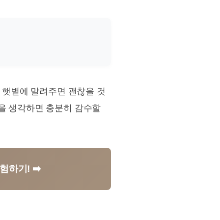
주 햇볕에 말려주면 괜찮을 것
을 생각하면 충분히 감수할
하기! ➡️