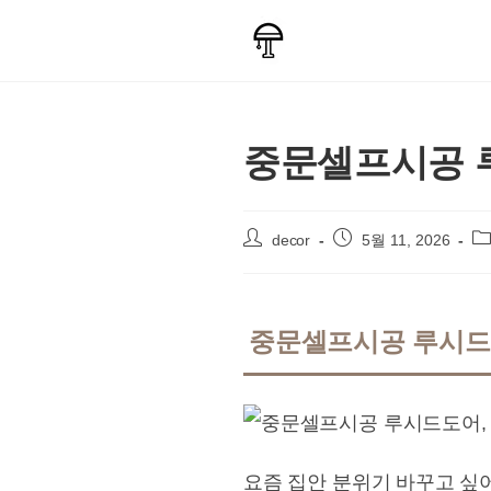
Skip
to
content
중문셀프시공 
Post
Post
Po
decor
5월 11, 2026
author:
published:
ca
중문셀프시공 루시드
요즘 집안 분위기 바꾸고 싶