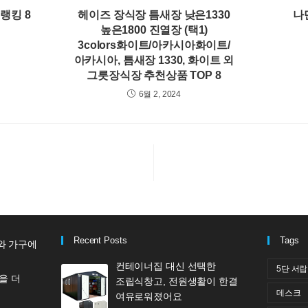
랭킹 8
헤이즈 장식장 틈새장 낮은1330
나
높은1800 진열장 (택1)
3colors화이트/아카시아화이트/
아카시아, 틈새장 1330, 화이트 외
그릇장식장 추천상품 TOP 8
6월 2, 2024
Recent Posts
Tags
와 가구에
컨테이너집 대신 선택한
5단 서
을 더
조립식창고, 전원생활이 한결
데스크
여유로워졌어요