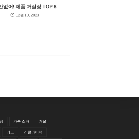
만없어! 제품 거실장 TOP 8
12월 10, 2023
랍장
가죽 소파
거울
러그
리클라이너