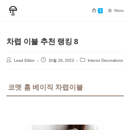
Skip
to
Menu
0
content
차렵 이불 추천 랭킹 8
Post
Post
Post
Lead Editor
10월 26, 2023
Interior Decorations
author:
published:
category:
코멧 홈 베이직 차렵이불