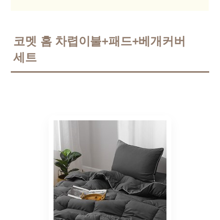
코멧 홈 차렵이불+패드+베개커버
세트