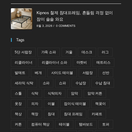
Kipnos 철제 침대프레임, 흔들림 걱정 없이
잠이 솔솔 와요
8월 3, 2026
/
0 COMMENTS
Tags
5단 서랍장
가죽 소파
거울
데스크
러그
리클라이너
리클라이너 소파
마켓비
매트리스
발매트
베개
사이드 테이블
서랍장
선반
세라믹 식탁
소파
쇼파
수납장
수납 침대
스툴
식탁
식탁의자
암막
암막 커튼
옷장
의자
이불
접이식 테이블
책꽂이
책상
책장
침대
침대 프레임
카페트
커튼
컴퓨터 책상
테이블
템바보드
토퍼