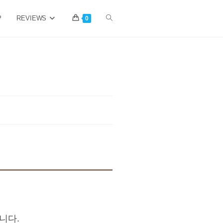
P
REVIEWS
Toggle
0
website
search
니다.