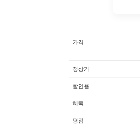
가격
정상가
할인율
혜택
평점