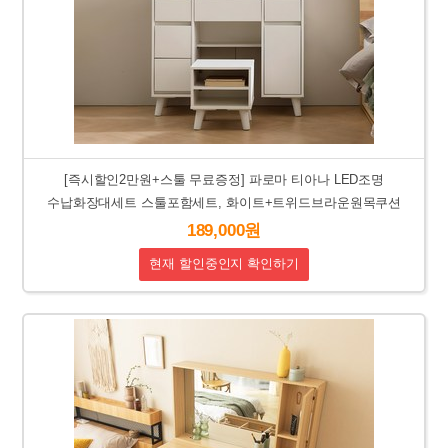
[즉시할인2만원+스툴 무료증정] 파로마 티아나 LED조명
수납화장대세트 스툴포함세트, 화이트+트위드브라운원목쿠션
189,000원
현재 할인중인지 확인하기