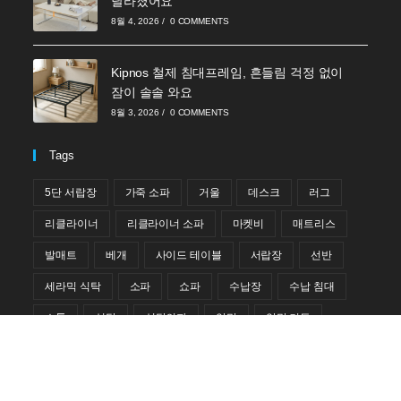
달라졌어요
8월 4, 2026
/
0 COMMENTS
Kipnos 철제 침대프레임, 흔들림 걱정 없이
잠이 솔솔 와요
8월 3, 2026
/
0 COMMENTS
Tags
5단 서랍장
가죽 소파
거울
데스크
러그
리클라이너
리클라이너 소파
마켓비
매트리스
발매트
베개
사이드 테이블
서랍장
선반
세라믹 식탁
소파
쇼파
수납장
수납 침대
스툴
식탁
식탁의자
암막
암막 커튼
옷장
의자
이불
접이식 테이블
책꽂이
책상
책장
침대
침대 프레임
카페트