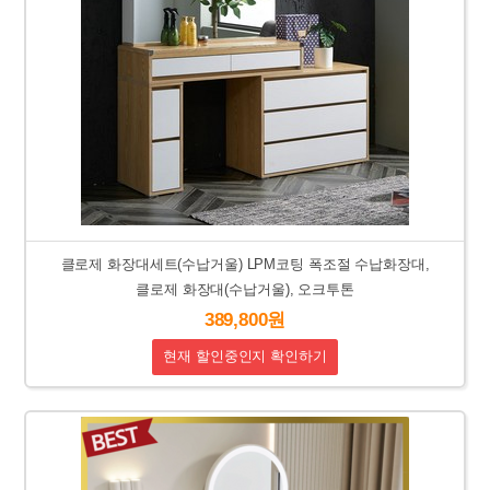
클로제 화장대세트(수납거울) LPM코팅 폭조절 수납화장대,
클로제 화장대(수납거울), 오크투톤
389,800원
현재 할인중인지 확인하기