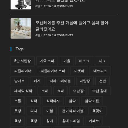
8월 5, 2026
/
0 COMMENTS
모션테이블 추천 거실에 들이고 삶의 질이
달라졌어요
8월 4, 2026
/
0 COMMENTS
Tags
5단 서랍장
가죽 소파
거울
데스크
러그
리클라이너
리클라이너 소파
마켓비
매트리스
발매트
베개
사이드 테이블
서랍장
선반
세라믹 식탁
소파
쇼파
수납장
수납 침대
스툴
식탁
식탁의자
암막
암막 커튼
옷장
의자
이불
접이식 테이블
책꽂이
책상
책장
침대
침대 프레임
카페트