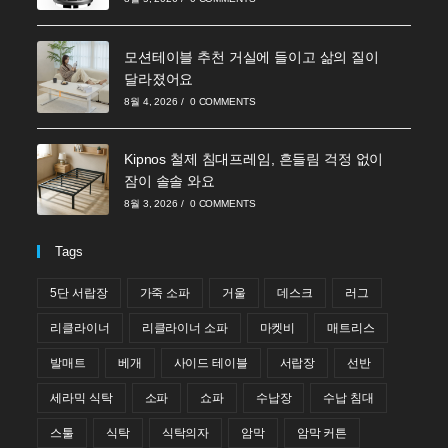
모션테이블 추천 거실에 들이고 삶의 질이
달라졌어요
8월 4, 2026
/
0 COMMENTS
Kipnos 철제 침대프레임, 흔들림 걱정 없이
잠이 솔솔 와요
8월 3, 2026
/
0 COMMENTS
Tags
5단 서랍장
가죽 소파
거울
데스크
러그
리클라이너
리클라이너 소파
마켓비
매트리스
발매트
베개
사이드 테이블
서랍장
선반
세라믹 식탁
소파
쇼파
수납장
수납 침대
스툴
식탁
식탁의자
암막
암막 커튼