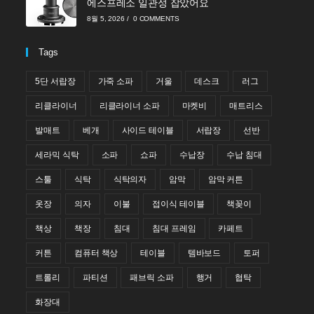
에스프레소 일관성 잡았어요
8월 5, 2026
/
0 COMMENTS
Tags
5단 서랍장
가죽 소파
거울
데스크
러그
리클라이너
리클라이너 소파
마켓비
매트리스
발매트
베개
사이드 테이블
서랍장
선반
세라믹 식탁
소파
쇼파
수납장
수납 침대
스툴
식탁
식탁의자
암막
암막 커튼
옷장
의자
이불
접이식 테이블
책꽂이
책상
책장
침대
침대 프레임
카페트
커튼
컴퓨터 책상
테이블
템바보드
토퍼
트롤리
파티션
패브릭 소파
행거
협탁
화장대