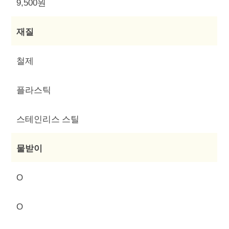
9,500원
재질
철제
플라스틱
스테인리스 스틸
물받이
O
O