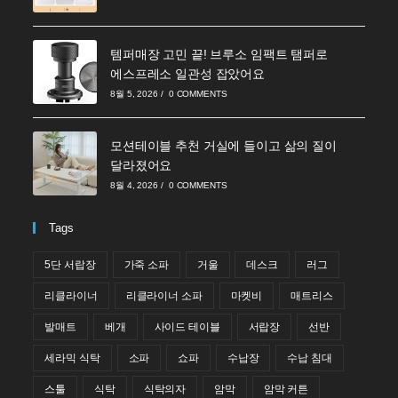
템퍼매장 고민 끝! 브루소 임팩트 탬퍼로
에스프레소 일관성 잡았어요
8월 5, 2026
/
0 COMMENTS
모션테이블 추천 거실에 들이고 삶의 질이
달라졌어요
8월 4, 2026
/
0 COMMENTS
Tags
5단 서랍장
가죽 소파
거울
데스크
러그
리클라이너
리클라이너 소파
마켓비
매트리스
발매트
베개
사이드 테이블
서랍장
선반
세라믹 식탁
소파
쇼파
수납장
수납 침대
스툴
식탁
식탁의자
암막
암막 커튼