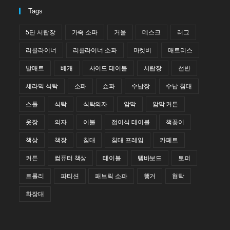
Tags
5단 서랍장
가죽 소파
거울
데스크
러그
리클라이너
리클라이너 소파
마켓비
매트리스
발매트
베개
사이드 테이블
서랍장
선반
세라믹 식탁
소파
쇼파
수납장
수납 침대
스툴
식탁
식탁의자
암막
암막 커튼
옷장
의자
이불
접이식 테이블
책꽂이
책상
책장
침대
침대 프레임
카페트
커튼
컴퓨터 책상
테이블
템바보드
토퍼
트롤리
파티션
패브릭 소파
행거
협탁
화장대