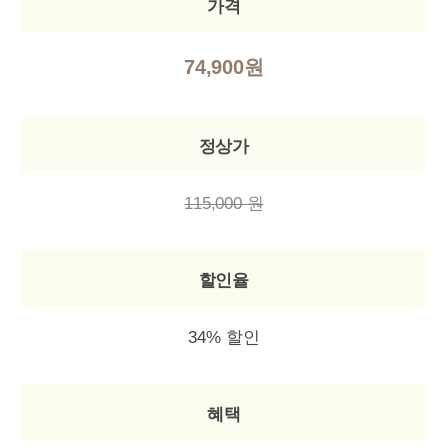
가격
74,900원
정상가
115,000 원
할인율
34% 할인
혜택