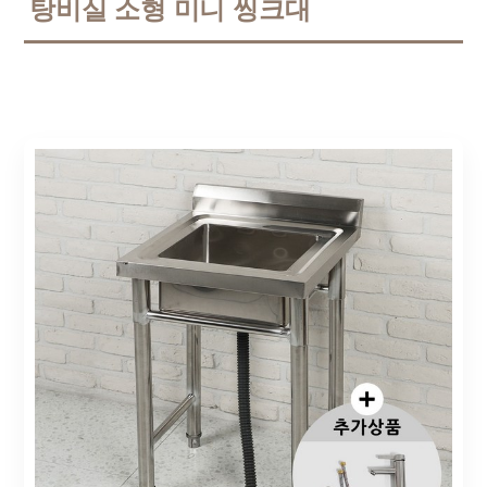
탕비실 소형 미니 씽크대