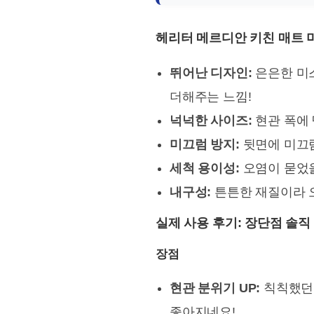
헤리터 메르디안 키친 매트 미
뛰어난 디자인:
은은한 미
더해주는 느낌!
넉넉한 사이즈:
현관 폭에 
미끄럼 방지:
뒷면에 미끄럼
세척 용이성:
오염이 묻었을
내구성:
튼튼한 재질이라 오
실제 사용 후기: 장단점 솔직
장점
현관 분위기 UP:
칙칙했던 
좋아지네요!