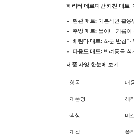
헤리터 메르디안 키친 매트,
현관 매트:
기본적인 활용법
주방 매트:
물이나 기름이 
베란다 매트:
화분 받침대로
다용도 매트:
반려동물 식기
제품 사양 한눈에 보기
항목
내
제품명
헤리
색상
미
재질
폴리