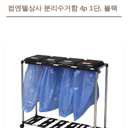
컴엔텔상사 분리수거함 4p 1단, 블랙