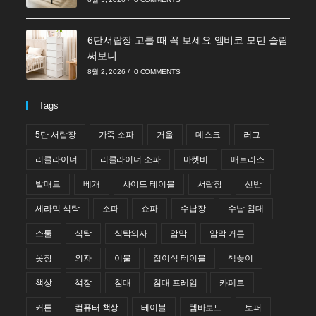
6단서랍장 고를 때 꼭 보세요 엠비코 모던 슬림
써보니
8월 2, 2026
/
0 COMMENTS
Tags
5단 서랍장
가죽 소파
거울
데스크
러그
리클라이너
리클라이너 소파
마켓비
매트리스
발매트
베개
사이드 테이블
서랍장
선반
세라믹 식탁
소파
쇼파
수납장
수납 침대
스툴
식탁
식탁의자
암막
암막 커튼
옷장
의자
이불
접이식 테이블
책꽂이
책상
책장
침대
침대 프레임
카페트
커튼
컴퓨터 책상
테이블
템바보드
토퍼