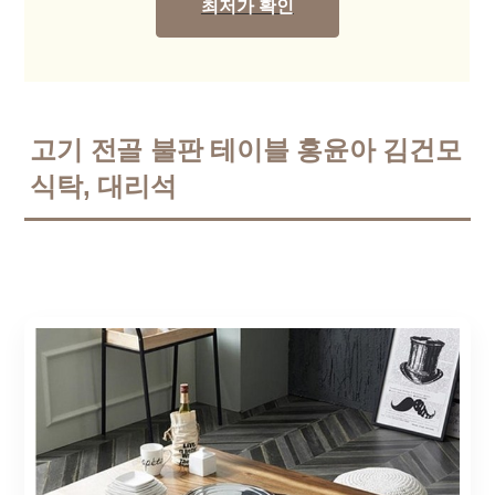
최저가 확인
고기 전골 불판 테이블 홍윤아 김건모
식탁, 대리석