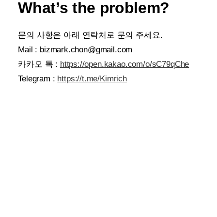
What’s the problem?
문의 사항은 아래 연락처로 문의 주세요.
Mail : bizmark.chon@gmail.com
카카오 톡 :
https://open.kakao.com/o/sC79qChe
Telegram :
https://t.me/Kimrich