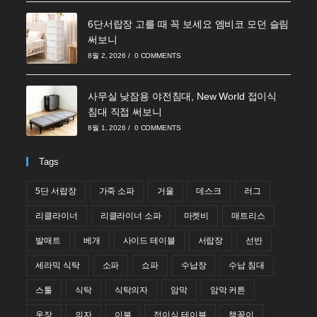
6단서랍장 고를 때 꼭 보세요 엠비코 모던 슬림
써보니
8월 2, 2026
/
0 COMMENTS
사무실 낮잠용 야전침대, New World 접이식
침대 직접 써보니
8월 1, 2026
/
0 COMMENTS
Tags
5단 서랍장
가죽 소파
거울
데스크
러그
리클라이너
리클라이너 소파
마켓비
매트리스
발매트
베개
사이드 테이블
서랍장
선반
세라믹 식탁
소파
쇼파
수납장
수납 침대
스툴
식탁
식탁의자
암막
암막 커튼
옷장
의자
이불
접이식 테이블
책꽂이