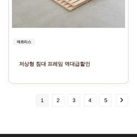
매트리스
저상형 침대 프레임 역대급할인
1
2
3
4
5
Go to th