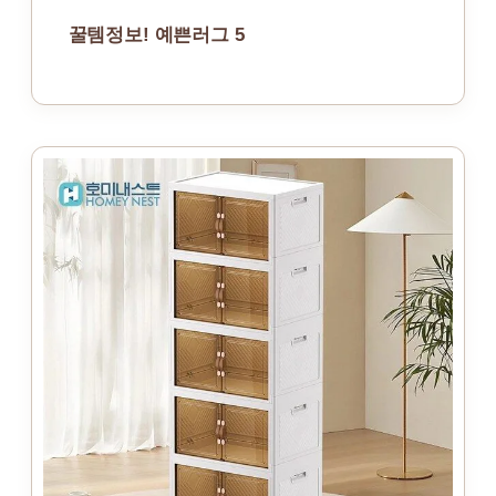
꿀템정보! 예쁜러그 5