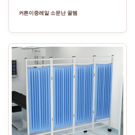
커튼이중레일 소문난 꿀템