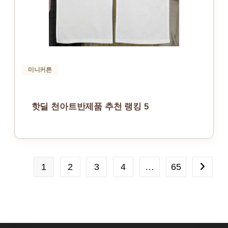
미니커튼
핫딜 천아트반제품 추천 랭킹 5
1
2
3
4
…
65
Go to th