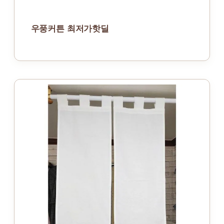
우풍커튼 최저가핫딜