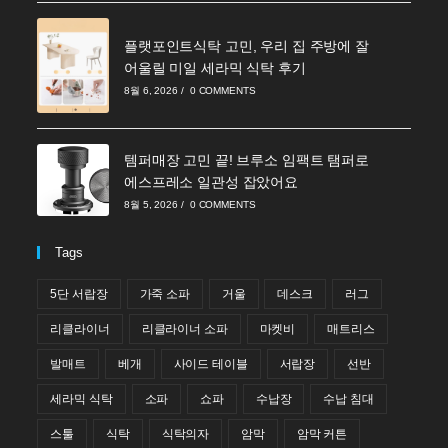
플랫포인트식탁 고민, 우리 집 주방에 잘
어울릴 미일 세라믹 식탁 후기
8월 6, 2026
/
0 COMMENTS
템퍼매장 고민 끝! 브루소 임팩트 탬퍼로
에스프레소 일관성 잡았어요
8월 5, 2026
/
0 COMMENTS
Tags
5단 서랍장
가죽 소파
거울
데스크
러그
리클라이너
리클라이너 소파
마켓비
매트리스
발매트
베개
사이드 테이블
서랍장
선반
세라믹 식탁
소파
쇼파
수납장
수납 침대
스툴
식탁
식탁의자
암막
암막 커튼