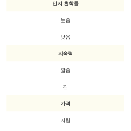
먼지 흡착률
높음
낮음
지속력
짧음
김
가격
저렴