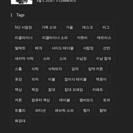
8월 5, 2026
/
0 COMMENTS
Tags
5단 서랍장
가죽 소파
거울
데스크
러그
리클라이너
리클라이너 소파
마켓비
매트리스
발매트
베개
사이드 테이블
서랍장
선반
세라믹 식탁
소파
쇼파
수납장
수납 침대
스툴
식탁
식탁의자
암막
암막 커튼
옷장
의자
이불
접이식 테이블
책꽂이
책상
책장
침대
침대 프레임
카페트
커튼
컴퓨터 책상
테이블
템바보드
토퍼
트롤리
파티션
패브릭 소파
행거
협탁
화장대