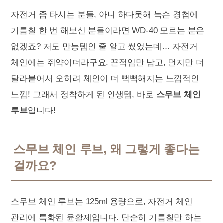
자전거 좀 타시는 분들, 아니 하다못해 녹슨 경첩에
기름칠 한 번 해보신 분들이라면 WD-40 모르는 분은
없겠죠? 저도 만능템인 줄 알고 썼었는데… 자전거
체인에는 쥐약이더라구요. 끈적임만 남고, 먼지만 더
달라붙어서 오히려 체인이 더 뻑뻑해지는 느낌적인
느낌! 그래서 정착하게 된 인생템, 바로
스무브 체인
루브
입니다!
스무브 체인 루브, 왜 그렇게 좋다는
걸까요?
스무브 체인 루브는 125ml 용량으로, 자전거 체인
관리에 특화된 윤활제입니다. 단순히 기름칠만 하는